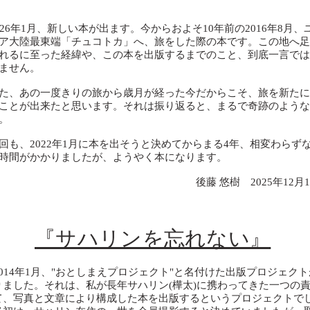
26年1月、新しい本が出ます。
今からおよそ10年前の2016年8月、
ア大陸最東端「チュコトカ」へ、旅をした際の本です。
この地へ足
れるに至った経緯や、この本を出版するまでのこと、到底一言では
ません。
、あの一度きりの旅から歳月が経った今だからこそ、旅を新たに
ことが出来たと思います。それは振り返ると、まるで奇跡のような
。
も、2022年1月に本を出そうと決めてからまる4年、相変わらず
時間がかかりましたが、ようやく本になります。
藤 悠樹 2025年12月1
『サハリンを忘れない』
014年1月、"おとしまえプロジェクト"と名付けた出版プロジェク
りました。それは、私が長年サハリン(樺太)に携わってきた一つの
て、写真と文章により構成した本を出版するというプロジェクトでし