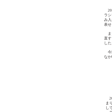
20
ラシ
み入
表せ
また
直す
した
今回
なか
後
2
ま
し