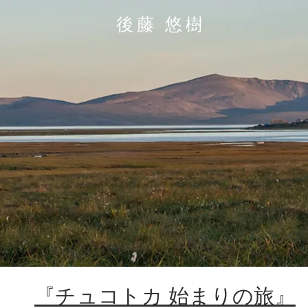
後藤 悠樹
『チュコトカ 始まりの旅』