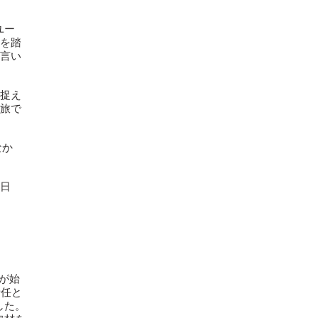
ユー
を踏
言い
捉え
旅で
なか
日
トが始
責任と
た。​