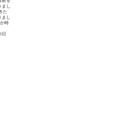
取材を
きまし
きた
きまし
なか時
日