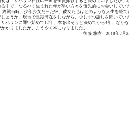
初は、サハリン在住の一世を全員撮影すると決めていましたが、
める中で、なるべく生まれた年が早い方々を優先的にお会いしてい
。 終戦当時、少年少女だった彼、彼女たちはどのような人生を経て
でしょうか。現地で長期滞在をしながら、少しずつ話しを聞いてい
。​サハリンに通い始めて12年、本を出そうと決めてから4年、なか
がかかりましたが、ようやく本になりました。
後藤 悠樹 2018年2月23